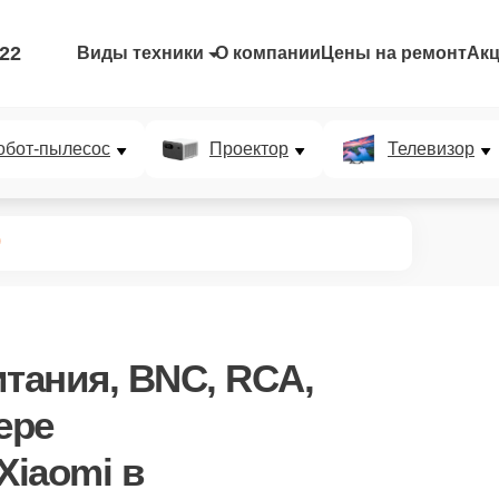
-22
Виды техники
О компании
Цены на ремонт
Ак
обот-пылесос
Проектор
Телевизор
)
итания, BNC, RCA,
ере
iaomi в