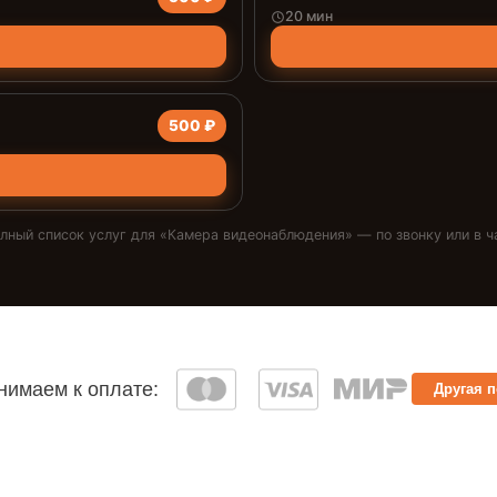
20 мин
500 ₽
лный список услуг для «
Камера видеонаблюдения
» — по звонку или в ч
имаем к оплате:
Другая 