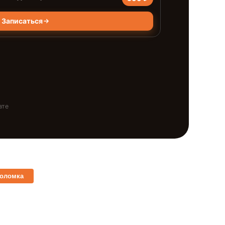
Записаться
ате
поломка