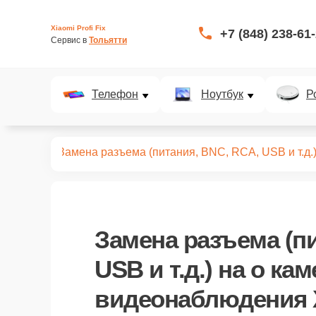
Xiaomi Profi Fix
+7 (848) 238-61
Сервис в 
Тольятти
Телефон
Ноутбук
Р
аблюдения
Замена разъема (питания, BNC, RCA, USB и т.д.
Замена разъема (п
USB и т.д.)
на о кам
видеонаблюдения X