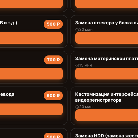
 и т.д.)
Замена штекера у блока п
500 ₽
30 мин
Замена материнской плат
700 ₽
15 мин
ревода
Кастомизация интерфейса
600 ₽
видеорегистратора
20 мин
Замена HDD (замена жёст
500 ₽