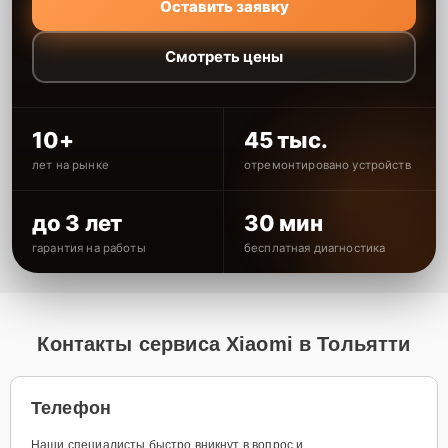
Оставить заявку
Смотреть цены
10+
45 тыс.
лет на рынке
отремонтировано устройств
до 3 лет
30 мин
гарантия на работы
бесплатная диагностика
Контакты сервиса Xiaomi в Тольятти
Телефон
Наши специалисты быстро вникнут в вопрос и