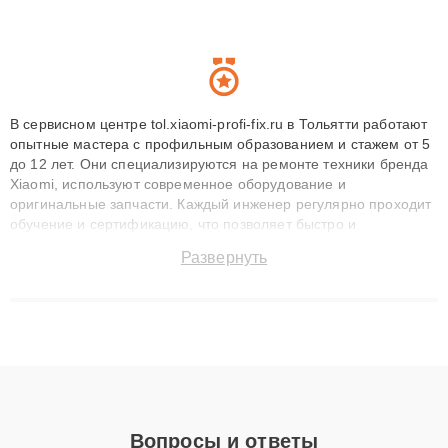
В сервисном центре tol.xiaomi-profi-fix.ru в Тольятти работают
опытные мастера с профильным образованием и стажем от 5
до 12 лет. Они специализируются на ремонте техники бренда
Xiaomi, используют современное оборудование и
оригинальные запчасти. Каждый инженер регулярно проходит
обучение и сертификацию, что позволяет быстро и
точноdiagnostikировать поломки и восстанавливать технику с
Развернуть
сохранением гарантии до 3 лет. Наши мастера решают
сложные случаи: от замены матриц и материнских плат до
ремонта после залития и восстановления данных. Благодаря
высокой квалификации и ответственному подходу клиенты
получают быстрый, качественный ремонт и понятные
объяснения по результатам диагностики.
Вопросы и ответы