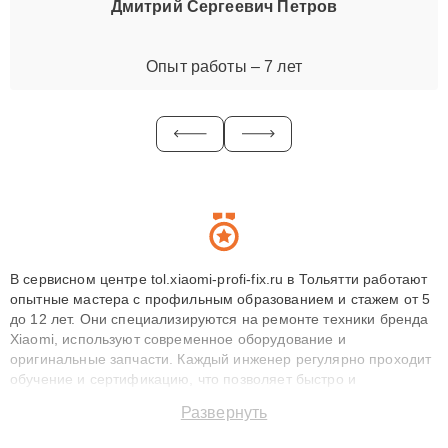
Дмитрий Сергеевич Петров
Опыт работы – 7 лет
В сервисном центре tol.xiaomi-profi-fix.ru в Тольятти работают
опытные мастера с профильным образованием и стажем от 5
до 12 лет. Они специализируются на ремонте техники бренда
Xiaomi, используют современное оборудование и
оригинальные запчасти. Каждый инженер регулярно проходит
обучение и сертификацию, что позволяет быстро и
точноdiagnostikировать поломки и восстанавливать технику с
Развернуть
сохранением гарантии до 3 лет. Наши мастера решают
сложные случаи: от замены матриц и материнских плат до