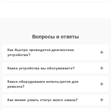
ремонта после залития и восстановления данных. Благодаря
высокой квалификации и ответственному подходу клиенты
получают быстрый, качественный ремонт и понятные
объяснения по результатам диагностики.
Вопросы и ответы
Как быстро проводится диагностика
+
устройства?
+
Какие устройства вы обслуживаете?
Какое оборудование используется для
+
ремонта?
+
Как можно узнать статус моего заказа?