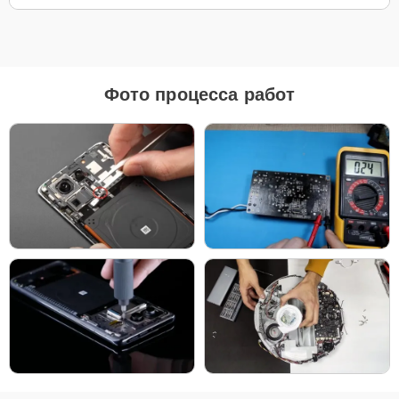
Для ремонта ноутбуков Xiaomi JYU4305CN наш сервисный центр
предоставляет как оригинальные комплектующие, так и
качественные аналоги. Это позволяет клиенту выбрать
подходящий вариант в зависимости от бюджета и предпочтений.
Рекомендации по выбору запчастей:
Фото процесса работ
Для новых устройств, которые планируется
использовать на долгий срок, лучшим выбором
станут оригинальные запчасти, так как они
обеспечат полную совместимость и долгий срок
службы.
Если вы планируете обновить устройство в
ближайшее время, установка качественного
аналога позволит снизить затраты без ущерба
надежности.
Независимо от выбора, мы гарантируем высокое качество каждой
детали, будь то оригинальные компоненты или надежные аналоги
от проверенных производителей.
Для начала ремонта позвоните по телефону + или оставьте
Заявку на сайте
. Наш специалист свяжется с вами в течение
минуты, чтобы уточнить все детали и записать на диагностику или