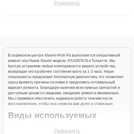
Развернуть
сохранением гарантии до 3 лет. Наши мастера решают
сложные случаи: от замены матриц и материнских плат до
ремонта после залития и восстановления данных. Благодаря
высокой квалификации и ответственному подходу клиенты
получают быстрый, качественный ремонт и понятные
объяснения по результатам диагностики.
В сервисном центре Xiaomi-Profi-Fix выполняется оперативный
ремонт ноутбуков Xiaomi модели JYU4305CN в Тольятти. Мы
быстро устраняем любые неисправности вашего устройства,
возвращая его в рабочее состояние всего за 1-2 часа. Наши
специалисты предлагают бесплатную диагностику, что позволяет
сразу выявить причины поломки и предложить оптимальный
вариант ремонта. Благодаря наличию всех нужных запчастей и
доступным ценам со скидками, ожидание ремонта минимально.
Мы стремимся обеспечить надежную работу техники после
восстановления, чтобы она служила вам долго и стабильно.
Виды используемых
запчастей
Развернуть