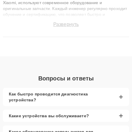
Xiaomi, используют современное оборудование и
оригинальные запчасти. Каждый инженер регулярно проходит
обучение и сертификацию, что позволяет быстро и
точноdiagnostikировать поломки и восстанавливать технику с
Развернуть
сохранением гарантии до 3 лет. Наши мастера решают
сложные случаи: от замены матриц и материнских плат до
ремонта после залития и восстановления данных. Благодаря
высокой квалификации и ответственному подходу клиенты
получают быстрый, качественный ремонт и понятные
объяснения по результатам диагностики.
Вопросы и ответы
Как быстро проводится диагностика
+
устройства?
+
Какие устройства вы обслуживаете?
Какое оборудование используется для