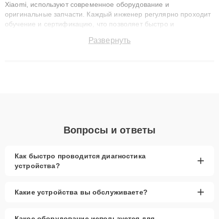
Xiaomi, используют современное оборудование и
оригинальные запчасти. Каждый инженер регулярно проходит
обучение и сертификацию, что позволяет быстро и
точноdiagnostikировать поломки и восстанавливать технику с
Развернуть
сохранением гарантии до 3 лет. Наши мастера решают
сложные случаи: от замены матриц и материнских плат до
ремонта после залития и восстановления данных. Благодаря
высокой квалификации и ответственному подходу клиенты
получают быстрый, качественный ремонт и понятные
объяснения по результатам диагностики.
Вопросы и ответы
Как быстро проводится диагностика
+
устройства?
+
Какие устройства вы обслуживаете?
Какое оборудование используется для