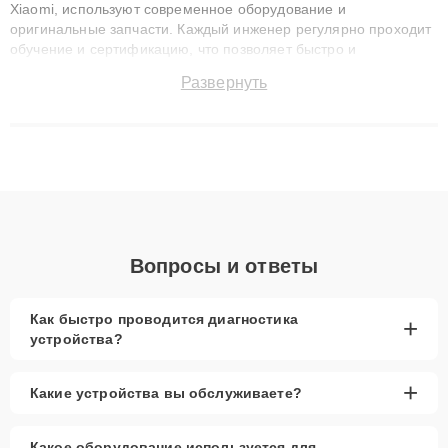
Xiaomi, используют современное оборудование и
оригинальные запчасти. Каждый инженер регулярно проходит
обучение и сертификацию, что позволяет быстро и
точноdiagnostikировать поломки и восстанавливать технику с
Развернуть
сохранением гарантии до 3 лет. Наши мастера решают
сложные случаи: от замены матриц и материнских плат до
ремонта после залития и восстановления данных. Благодаря
высокой квалификации и ответственному подходу клиенты
получают быстрый, качественный ремонт и понятные
объяснения по результатам диагностики.
Вопросы и ответы
Как быстро проводится диагностика
+
устройства?
+
Какие устройства вы обслуживаете?
Какое оборудование используется для