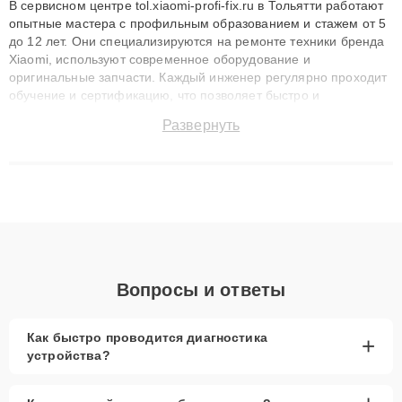
В сервисном центре tol.xiaomi-profi-fix.ru в Тольятти работают
опытные мастера с профильным образованием и стажем от 5
до 12 лет. Они специализируются на ремонте техники бренда
Xiaomi, используют современное оборудование и
оригинальные запчасти. Каждый инженер регулярно проходит
обучение и сертификацию, что позволяет быстро и
точноdiagnostikировать поломки и восстанавливать технику с
Развернуть
сохранением гарантии до 3 лет. Наши мастера решают
сложные случаи: от замены матриц и материнских плат до
ремонта после залития и восстановления данных. Благодаря
высокой квалификации и ответственному подходу клиенты
получают быстрый, качественный ремонт и понятные
объяснения по результатам диагностики.
Вопросы и ответы
Как быстро проводится диагностика
+
устройства?