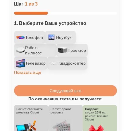
Шаг
1 из 3
1. Выберите Ваше устройство
Телефон
Ноутбук
Робот-
Проектор
пылесос
Телевизор
Квадрокоптер
Показать еще
Следующий шаг
По окончанию теста вы получаете:
Расчет стоимости
Расчет сроков
Подарок:
ремонта Xiaomi
ремонта
скидку
25%
на
ремонт техники
Xiaomi