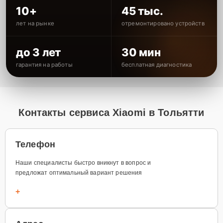
10+
45 тыс.
лет на рынке
отремонтировано устройств
до 3 лет
30 мин
гарантия на работы
бесплатная диагностика
Контакты сервиса Xiaomi в Тольятти
Телефон
Наши специалисты быстро вникнут в вопрос и
предложат оптимальный вариант решения
+