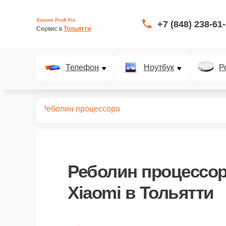
Xiaomi Profi Fix
+7 (848) 238-61
Сервис в 
Тольятти
Телефон
Ноутбук
Р
 роутеров
Реболин процессора
Реболин процессо
Xiaomi в Тольятти