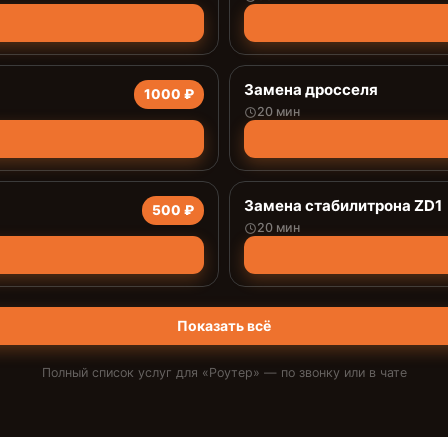
Замена дросселя
1000 ₽
20 мин
Замена стабилитрона ZD1
500 ₽
20 мин
Показать всё
Полный список услуг для «
Роутер
» — по звонку или в чате