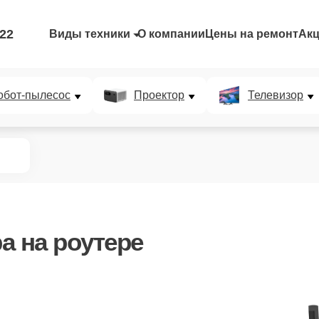
-22
Виды техники
О компании
Цены на ремонт
Ак
обот-пылесос
Проектор
Телевизор
ра
на роутере