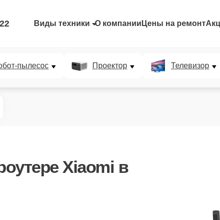
-22
Виды техники
О компании
Цены на ремонт
Ак
обот-пылесос
Проектор
Телевизор
роутере Xiaomi в