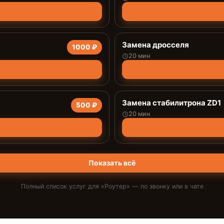
Замена дросселя
1000 ₽
20 мин
Замена стабилитрона ZD1
500 ₽
20 мин
Показать всё
Полный список услуг для «
Роутер
» — по звонку или в чате