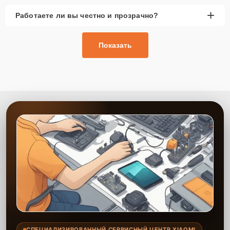
долговечность восстановленного устройства
+
Работаете ли вы честно и прозрачно?
Сервис Xiaomi-Profi-Fix предлагает качественный ремонт,
опираясь на профессионализм и опыт наших мастеров. Мы
уверены в долговечности своих работ, поэтому предоставляем
Показать
гарантию на все виды ремонта и установленные запчасти сроком
до 2-3 лет. Наши специалисты проводят ремонт эффективно и
ответственно, что продлевает срок службы вашей техники. Мы
всегда стремимся к тому, чтобы клиент остался доволен
обслуживанием и качеством предоставленных услуг.
СПЕЦИАЛИЗИРОВАННЫЙ СЕРВИСНЫЙ ЦЕНТР XIAOMI