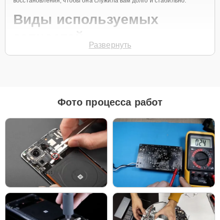
восстановления, чтобы она служила вам долго и стабильно.
Виды используемых
запчастей
Развернуть
Для ремонта телефонов Xiaomi Redmi Note 13 5G наш сервисный
центр предоставляет как оригинальные комплектующие, так и
качественные аналоги. Это позволяет клиенту выбрать
подходящий вариант в зависимости от бюджета и предпочтений.
Рекомендации по выбору запчастей:
Фото процесса работ
Для новых устройств, которые планируется
использовать на долгий срок, лучшим выбором
станут оригинальные запчасти, так как они
обеспечат полную совместимость и долгий срок
службы.
Если вы планируете обновить устройство в
ближайшее время, установка качественного
аналога позволит снизить затраты без ущерба
надежности.
Независимо от выбора, мы гарантируем высокое качество каждой