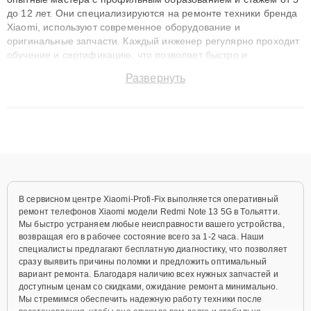
до 12 лет. Они специализируются на ремонте техники бренда
Xiaomi, используют современное оборудование и
оригинальные запчасти. Каждый инженер регулярно проходит
обучение и сертификацию, что позволяет быстро и
точноdiagnostikировать поломки и восстанавливать технику с
Развернуть
сохранением гарантии до 3 лет. Наши мастера решают
сложные случаи: от замены матриц и материнских плат до
ремонта после залития и восстановления данных. Благодаря
высокой квалификации и ответственному подходу клиенты
получают быстрый, качественный ремонт и понятные
объяснения по результатам диагностики.
В сервисном центре Xiaomi-Profi-Fix выполняется оперативный
ремонт телефонов Xiaomi модели Redmi Note 13 5G в Тольятти.
Мы быстро устраняем любые неисправности вашего устройства,
возвращая его в рабочее состояние всего за 1-2 часа. Наши
специалисты предлагают бесплатную диагностику, что позволяет
сразу выявить причины поломки и предложить оптимальный
вариант ремонта. Благодаря наличию всех нужных запчастей и
доступным ценам со скидками, ожидание ремонта минимально.
Мы стремимся обеспечить надежную работу техники после