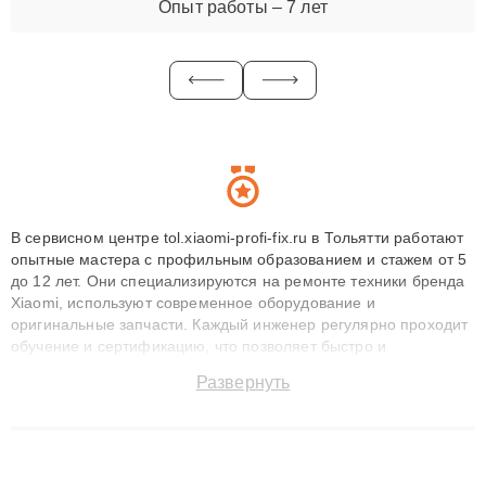
Опыт работы – 7 лет
В сервисном центре tol.xiaomi-profi-fix.ru в Тольятти работают
опытные мастера с профильным образованием и стажем от 5
до 12 лет. Они специализируются на ремонте техники бренда
Xiaomi, используют современное оборудование и
оригинальные запчасти. Каждый инженер регулярно проходит
обучение и сертификацию, что позволяет быстро и
точноdiagnostikировать поломки и восстанавливать технику с
Развернуть
сохранением гарантии до 3 лет. Наши мастера решают
сложные случаи: от замены матриц и материнских плат до
ремонта после залития и восстановления данных. Благодаря
высокой квалификации и ответственному подходу клиенты
получают быстрый, качественный ремонт и понятные