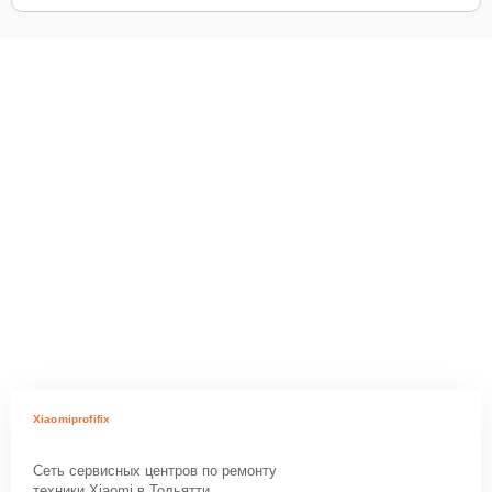
Xiaomiprofifix
Сеть сервисных центров по ремонту
техники Xiaomi в Тольятти.