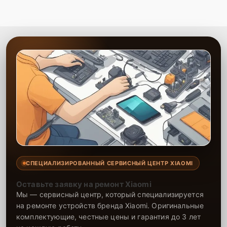
надежности выполненных работ и
использованных компонентов.
Сервисный центр предоставляет качественные услуги по ремонту
GPS-модуля, выполняемые высококвалифицированными
мастерами. Все работы проводятся оперативно и с максимальной
точностью, что обеспечивает исправную работу телефона после
ремонта. На все проведенные работы и установленные запчасти
предоставляется гарантия, что подтверждает надежность
ремонта и долговечность телефона. Обратившись к нам, можно
быть уверенным, что устройство снова будет работать без сбоев.
СПЕЦИАЛИЗИРОВАННЫЙ СЕРВИСНЫЙ ЦЕНТР XIAOMI
Оставьте заявку на ремонт Xiaomi
Мы — сервисный центр, который специализируется
на ремонте устройств бренда Xiaomi. Оригинальные
комплектующие, честные цены и гарантия до 3 лет