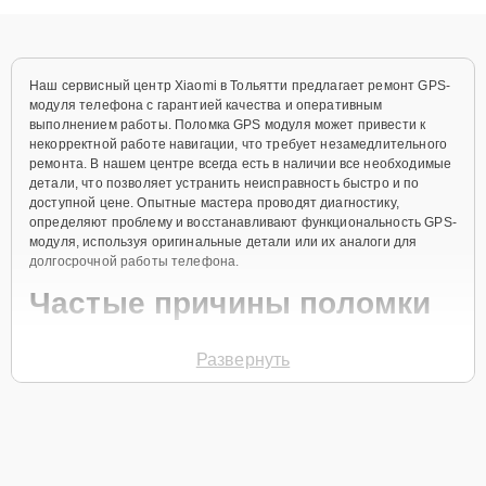
объяснения по результатам диагностики.
Наш сервисный центр Xiaomi в Тольятти предлагает ремонт GPS-
модуля телефона с гарантией качества и оперативным
выполнением работы. Поломка GPS модуля может привести к
некорректной работе навигации, что требует незамедлительного
ремонта. В нашем центре всегда есть в наличии все необходимые
детали, что позволяет устранить неисправность быстро и по
доступной цене. Опытные мастера проводят диагностику,
определяют проблему и восстанавливают функциональность GPS-
модуля, используя оригинальные детали или их аналоги для
долгосрочной работы телефона.
Частые причины поломки
Механические повреждения при падении
Развернуть
телефона.
Сбои в программном обеспечении.
Попадание жидкости в корпус.
Перепады напряжения.