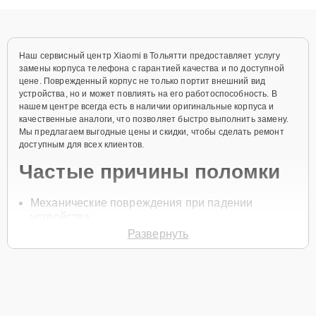
объяснения по результатам диагностики.
Наш сервисный центр Xiaomi в Тольятти предоставляет услугу
замены корпуса телефона с гарантией качества и по доступной
цене. Поврежденный корпус не только портит внешний вид
устройства, но и может повлиять на его работоспособность. В
нашем центре всегда есть в наличии оригинальные корпуса и
качественные аналоги, что позволяет быстро выполнить замену.
Мы предлагаем выгодные цены и скидки, чтобы сделать ремонт
доступным для всех клиентов.
Частые причины поломки
Механические повреждения при падении
устройства.
Развернуть
Износ корпуса со временем.
Деформация от ударов и сжатий.
Царапины и трещины на поверхности.
Влияние внешних факторов, таких как влага и
перепады температуры.