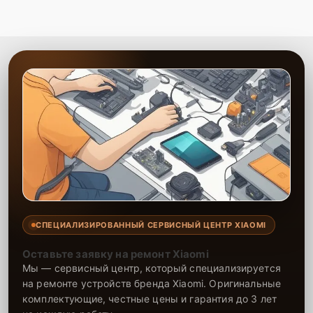
Сервисный центр предлагает услуги по замене корпуса телефона
с минимальными затратами времени и средств. Опытные
специалисты оперативно выполняют замену, возвращая
устройству его прежний внешний вид и надежность. На все
работы и установленные детали предоставляется гарантия, что
подтверждает долговечность ремонта. Обратитесь в наш центр, и
ваш телефон снова будет выглядеть как новый.
СПЕЦИАЛИЗИРОВАННЫЙ СЕРВИСНЫЙ ЦЕНТР XIAOMI
Оставьте заявку на ремонт Xiaomi
Мы — сервисный центр, который специализируется
на ремонте устройств бренда Xiaomi. Оригинальные
комплектующие, честные цены и гарантия до 3 лет