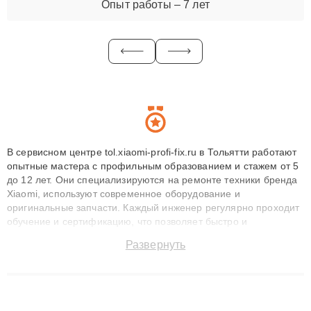
Опыт работы – 7 лет
В сервисном центре tol.xiaomi-profi-fix.ru в Тольятти работают
опытные мастера с профильным образованием и стажем от 5
до 12 лет. Они специализируются на ремонте техники бренда
Xiaomi, используют современное оборудование и
оригинальные запчасти. Каждый инженер регулярно проходит
обучение и сертификацию, что позволяет быстро и
точноdiagnostikировать поломки и восстанавливать технику с
Развернуть
сохранением гарантии до 3 лет. Наши мастера решают
сложные случаи: от замены матриц и материнских плат до
ремонта после залития и восстановления данных. Благодаря
высокой квалификации и ответственному подходу клиенты
получают быстрый, качественный ремонт и понятные