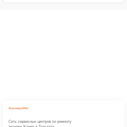
Xiaomiprofifix
Сеть сервисных центров по ремонту
техники Xiaomi в Тольятти.