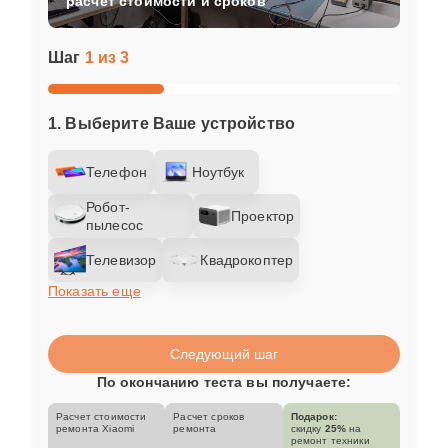
расчет стоимости и сроков
Шаг
1 из 3
1. Выберите Ваше устройство
Телефон
Ноутбук
Робот-
Проектор
пылесос
Телевизор
Квадрокоптер
Показать еще
Следующий шаг
По окончанию теста вы получаете:
Расчет стоимости
Расчет сроков
Подарок:
ремонта Xiaomi
ремонта
скидку
25%
на
ремонт техники