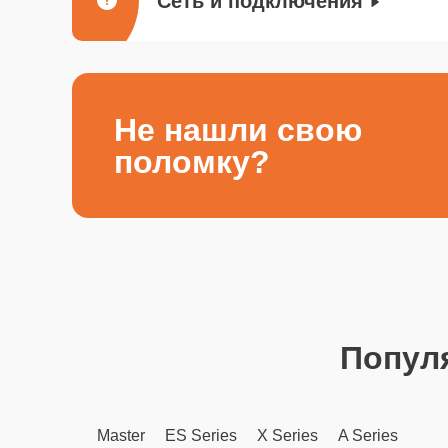
Сеть и подключения
Не нашли свою
поломку?
Попул
Master
ES Series
X Series
A Series