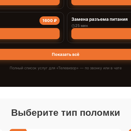
Замена разъема питания
1600 ₽
25 мин
Показать всё
Полный список услуг для «
Телевизор
» — по звонку или в чате
Выберите тип поломки