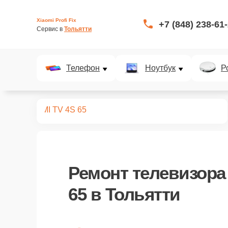
Xiaomi Profi Fix
+7 (848) 238-61
Сервис в 
Тольятти
Телефон
Ноутбук
Р
левизоров
MI TV 4S 65
Ремонт
телевизора 
65
в Тольятти