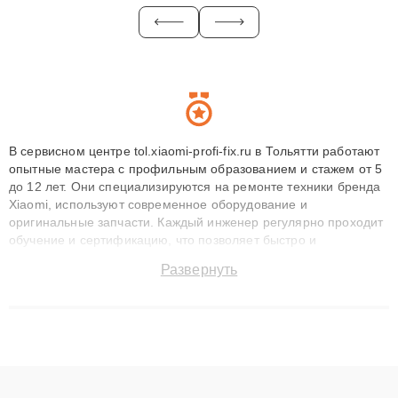
В сервисном центре tol.xiaomi-profi-fix.ru в Тольятти работают
опытные мастера с профильным образованием и стажем от 5
до 12 лет. Они специализируются на ремонте техники бренда
Xiaomi, используют современное оборудование и
оригинальные запчасти. Каждый инженер регулярно проходит
обучение и сертификацию, что позволяет быстро и
точноdiagnostikировать поломки и восстанавливать технику с
Развернуть
сохранением гарантии до 3 лет. Наши мастера решают
сложные случаи: от замены матриц и материнских плат до
ремонта после залития и восстановления данных. Благодаря
высокой квалификации и ответственному подходу клиенты
получают быстрый, качественный ремонт и понятные
объяснения по результатам диагностики.